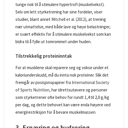
tunge nok til å stimulere hypertrofi (muskelvekst).
Selv om lett styrketrening har sine fordeler, viser
studier, blant annet
Mitchell et al. (2012)
, at trening
nær utmattelse, med både lave og høye belastninger,
er svært effektiv for å stimulere muskelvekst som kan
bidra til å fylle ut tomrommet under huden.
Tilstrekkelig proteininntak
For at musklene skal reparere seg og vokse under et
kaloriunderskudd, må du innta nok proteiner. Slik det
fremgår av posisjonspapirer fra
International Society
of Sports Nutrition
, har idrettsutøvere og personer
som styrketrener ofte behov for rundt 1,4 til 2,0 g/kg
per dag, og dette behovet kan være enda høyere ved
energirestriksjon for å bevare muskelmassen.
3. Ernæring og hydrering