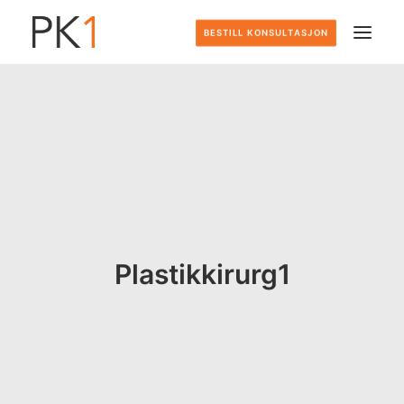
BESTILL KONSULTASJON
HJEM
DETTE GJØR VI
SLIK FOREGÅR DET
PRISER
Plastikkirurg1
OM OSS
KONTAKT