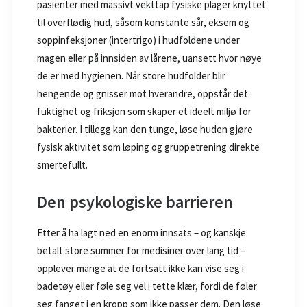
pasienter med massivt vekttap fysiske plager knyttet
til overflødig hud, såsom konstante sår, eksem og
soppinfeksjoner (intertrigo) i hudfoldene under
magen eller på innsiden av lårene, uansett hvor nøye
de er med hygienen. Når store hudfolder blir
hengende og gnisser mot hverandre, oppstår det
fuktighet og friksjon som skaper et ideelt miljø for
bakterier. I tillegg kan den tunge, løse huden gjøre
fysisk aktivitet som løping og gruppetrening direkte
smertefullt.
Den psykologiske barrieren
Etter å ha lagt ned en enorm innsats – og kanskje
betalt store summer for medisiner over lang tid –
opplever mange at de fortsatt ikke kan vise seg i
badetøy eller føle seg vel i tette klær, fordi de føler
seg fanget i en kropp som ikke passer dem. Den løse