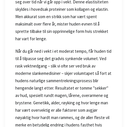
seg over tid når vi går opp i vekt. Denne elastisiteten
skyldes i hovedsak proteiner som kollagen og elastin.
Men akkurat som en strikk som har vært spent
maksimalt over flere år, mister huden evnen til å
sprette tilbake til sin opprinnelige form hvis strekket
har vart for lenge.
Når du går ned i vekt i et moderat tempo, får huden tid
til å tilpasse seg det gradvis synkende volumet. Ved
rask vektnedgang – slik vi ofte ser ved bruk av
moderne slankemedisiner – skjer volumtapet så fort at
hudens naturlige sammentrekningsprosess blir
hengende langt etter. Resultatet er tomme "sekker"
av hud, spesielt rundt magen, lårene, overarmene og
brystene. Genetikk, alder, røyking og hvor lenge man
har vært overvektig er alle faktorer som avgjør
nøyaktig hvor hardt man rammes, og de aller fleste vil
merke en betydelig endring i hudens fasthet hvis