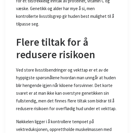
for et tilstrekkelig inntak av proteiner, vitamin C og
væske. Genetikk og alder har mye å si, men
kontrollerte livsstilsgrep gir huden best mulighet til å
tilpasse seg.
Flere tiltak for å
redusere risikoen
Ved store livsstilsendringer og vekttap er et av de
hyppigste spørsmålene hvordan man unngår at huden
blir hengende igjen når kiloene forsvinner. Det korte
svaret er at man ikke kan overstyre genetikken sin
fullstendig, men det finnes flere tiltak som bidrar til å
redusere risikoen for overflødig hud under et vekttap.
Nøkkelen ligger i å kontrollere tempoet på
vektreduksjonen, opprettholde muskelmassen med