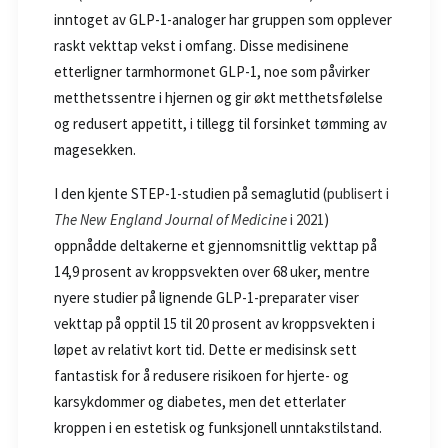
inntoget av GLP-1-analoger har gruppen som opplever
raskt vekttap vekst i omfang. Disse medisinene
etterligner tarmhormonet GLP-1, noe som påvirker
metthetssentre i hjernen og gir økt metthetsfølelse
og redusert appetitt, i tillegg til forsinket tømming av
magesekken.
I den kjente STEP-1-studien på semaglutid (
publisert i
The New England Journal of Medicine
i 2021
)
oppnådde deltakerne et gjennomsnittlig vekttap på
14,9 prosent av kroppsvekten over 68 uker, mentre
nyere studier på lignende GLP-1-preparater viser
vekttap på opptil 15 til 20 prosent av kroppsvekten i
løpet av relativt kort tid. Dette er medisinsk sett
fantastisk for å redusere risikoen for hjerte- og
karsykdommer og diabetes, men det etterlater
kroppen i en estetisk og funksjonell unntakstilstand.