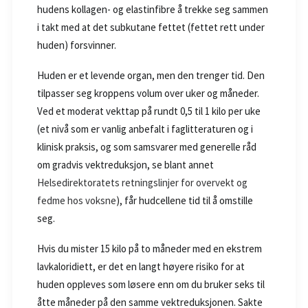
hudens kollagen- og elastinfibre å trekke seg sammen
i takt med at det subkutane fettet (fettet rett under
huden) forsvinner.
Huden er et levende organ, men den trenger tid. Den
tilpasser seg kroppens volum over uker og måneder.
Ved et moderat vekttap på rundt 0,5 til 1 kilo per uke
(et nivå som er vanlig anbefalt i faglitteraturen og i
klinisk praksis, og som samsvarer med generelle råd
om gradvis vektreduksjon, se blant annet
Helsedirektoratets retningslinjer for overvekt og
fedme hos voksne
), får hudcellene tid til å omstille
seg.
Hvis du mister 15 kilo på to måneder med en ekstrem
lavkaloridiett, er det en langt høyere risiko for at
huden oppleves som løsere enn om du bruker seks til
åtte måneder på den samme vektreduksjonen. Sakte