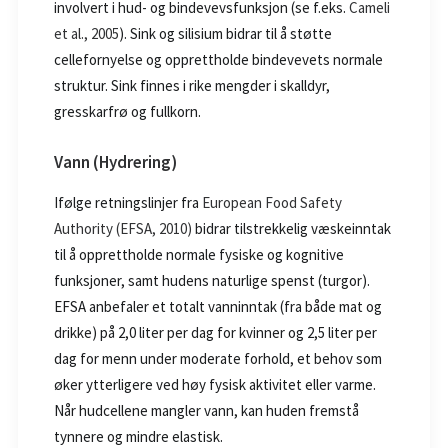
involvert i hud- og bindevevsfunksjon (se f.eks.
Cameli
et al., 2005
). Sink og silisium bidrar til å støtte
cellefornyelse og opprettholde bindevevets normale
struktur. Sink finnes i rike mengder i skalldyr,
gresskarfrø og fullkorn.
Vann (Hydrering)
Ifølge retningslinjer fra
European Food Safety
Authority (EFSA, 2010)
bidrar tilstrekkelig væskeinntak
til å opprettholde normale fysiske og kognitive
funksjoner, samt hudens naturlige spenst (turgor).
EFSA anbefaler et totalt vanninntak (fra både mat og
drikke) på 2,0 liter per dag for kvinner og 2,5 liter per
dag for menn under moderate forhold, et behov som
øker ytterligere ved høy fysisk aktivitet eller varme.
Når hudcellene mangler vann, kan huden fremstå
tynnere og mindre elastisk.