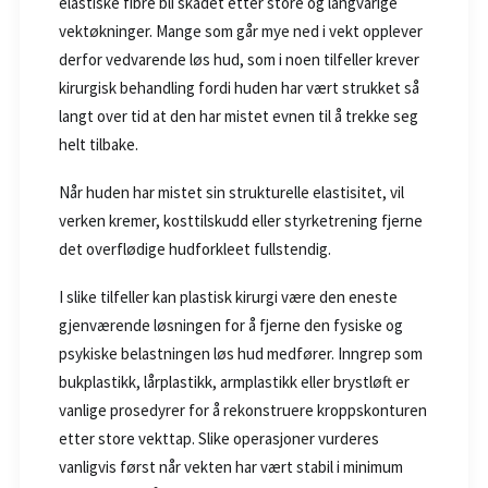
elastiske fibre bli skadet etter store og langvarige
vektøkninger. Mange som går mye ned i vekt opplever
derfor vedvarende løs hud, som i noen tilfeller krever
kirurgisk behandling fordi huden har vært strukket så
langt over tid at den har mistet evnen til å trekke seg
helt tilbake.
Når huden har mistet sin strukturelle elastisitet, vil
verken kremer, kosttilskudd eller styrketrening fjerne
det overflødige hudforkleet fullstendig.
I slike tilfeller kan plastisk kirurgi være den eneste
gjenværende løsningen for å fjerne den fysiske og
psykiske belastningen løs hud medfører. Inngrep som
bukplastikk, lårplastikk, armplastikk eller brystløft er
vanlige prosedyrer for å rekonstruere kroppskonturen
etter store vekttap. Slike operasjoner vurderes
vanligvis først når vekten har vært stabil i minimum