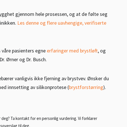
rygghet gjennom hele prosessen, og at de følte seg
linikken.
Les denne og flere uavhengige, verifiserte
s våre pasienters egne
erfaringer med brystløft
, og
r. Ørner og Dr. Busch.
ebærer vanligvis ikke fjerning av brystvev. Ønsker du
ed innsetting av silikonprotese (
brystforstørring
).
r deg? Ta kontakt for en personlig vurdering. Vi forklarer
soverslag til deg.