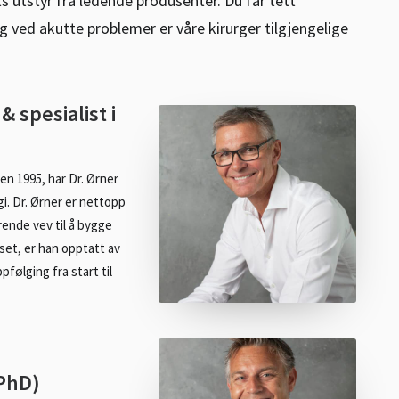
ts utstyr fra ledende produsenter. Du får tett
g ved akutte problemer er våre kirurger tilgjengelige
 spesialist i
en 1995, har Dr. Ørner
i. Dr. Ørner er nettopp
rende vev til å bygge
kuset, er han opptatt av
pfølging fra start til
 PhD)