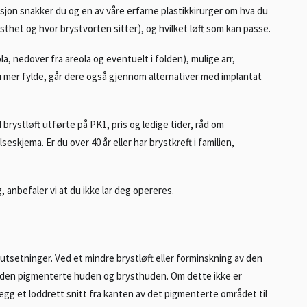
sjon snakker du og en av våre erfarne plastikkirurger om hva du
thet og hvor brystvorten sitter), og hvilket løft som kan passe.
a, nedover fra areola og eventuelt i folden), mulige arr,
 mer fylde, går dere også gjennom alternativer med implantat
 brystløft utførte på PK1, pris og ledige tider, råd om
lseskjema. Er du over 40 år eller har brystkreft i familien,
, anbefaler vi at du ikke lar deg opereres.
utsetninger. Ved et mindre brystløft eller forminskning av den
 den pigmenterte huden og brysthuden. Om dette ikke er
illegg et loddrett snitt fra kanten av det pigmenterte området til