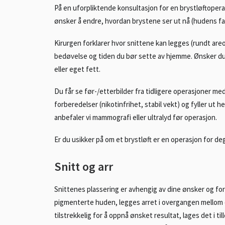
På en uforpliktende konsultasjon for en brystløftopera
ønsker å endre, hvordan brystene ser ut nå (hudens fas
Kirurgen forklarer hvor snittene kan legges (rundt areol
bedøvelse og tiden du bør sette av hjemme. Ønsker du
eller eget fett.
Du får se før-/etterbilder fra tidligere operasjoner med
forberedelser (nikotinfrihet, stabil vekt) og fyller ut he
anbefaler vi mammografi eller ultralyd før operasjon.
Er du usikker på om et brystløft er en operasjon for deg
Snitt og arr
Snittenes plassering er avhengig av dine ønsker og for
pigmenterte huden, legges arret i overgangen mellom
tilstrekkelig for å oppnå ønsket resultat, lages det i t