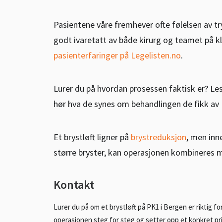
Pasientene våre fremhever ofte følelsen av t
godt ivaretatt av både kirurg og teamet på k
pasienterfaringer på Legelisten.no
.
Lurer du på hvordan prosessen faktisk er? Le
hør hva de synes om behandlingen de fikk av D
Et brystløft ligner på
brystreduksjon
, men inn
større bryster, kan operasjonen kombineres m
Kontakt
Lurer du på om et brystløft på PK1 i Bergen er riktig fo
operasjonen steg for steg og setter opp et konkret pri