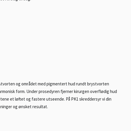
rystvorten og området med pigmentert hud rundt brystvorten
harmonisk form. Under prosedyren fjerner kirurgen overflødig hud
ene et løftet og fastere utseende. På PK1 skreddersyr vi din
tninger og ønsket resultat.