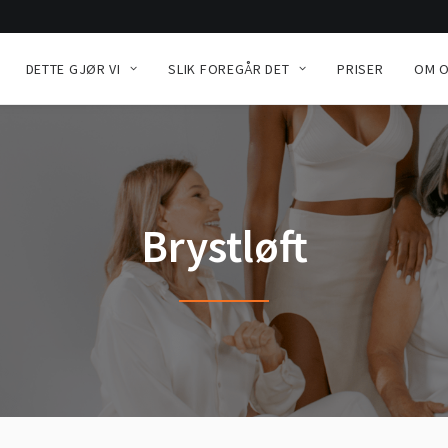
DETTE GJØR VI
SLIK FOREGÅR DET
PRISER
OM 
Brystløft