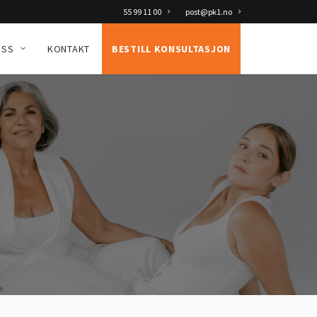
55 99 11 00
post@pk1.no
OSS
KONTAKT
BESTILL KONSULTASJON