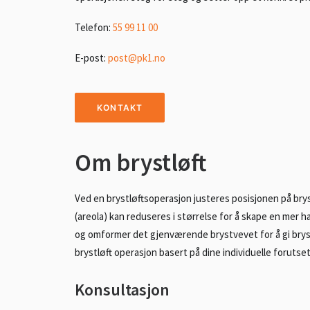
Telefon:
55 99 11 00
E-post:
post@pk1.no
KONTAKT
Om brystløft
Ved en brystløftsoperasjon justeres posisjonen på b
(areola) kan reduseres i størrelse for å skape en mer 
og omformer det gjenværende brystvevet for å gi bryst
brystløft operasjon basert på dine individuelle forutse
Konsultasjon