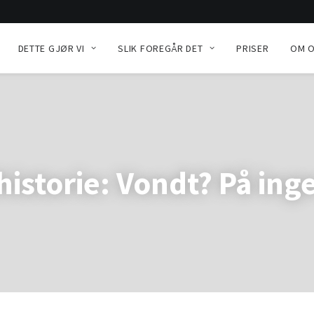
DETTE GJØR VI
SLIK FOREGÅR DET
PRISER
OM 
historie: Vondt? På ing