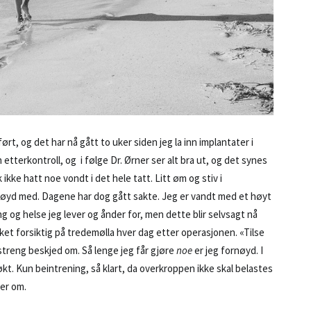
rt, og det har nå gått to uker siden jeg la inn implantater i
etterkontroll, og i følge Dr. Ørner ser alt bra ut, og det synes
 ikke hatt noe vondt i det hele tatt. Litt øm og stiv i
ornøyd med. Dagene har dog gått sakte. Jeg er vandt med et høyt
ng og helse jeg lever og ånder for, men dette blir selvsagt nå
åkket forsiktig på tredemølla hver dag etter operasjonen. «Tilse
 streng beskjed om. Så lenge jeg får gjøre
noe
er jeg fornøyd. I
kt. Kun beintrening, så klart, da overkroppen ikke skal belastes
ler om.