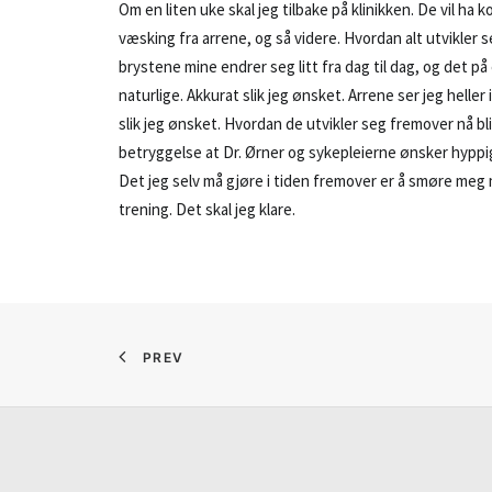
Om en liten uke skal jeg tilbake på klinikken. De vil ha 
væsking fra arrene, og så videre. Hvordan alt utvikler s
brystene mine endrer seg litt fra dag til dag, og det p
naturlige. Akkurat slik jeg ønsket. Arrene ser jeg helle
slik jeg ønsket. Hvordan de utvikler seg fremover nå bl
betryggelse at Dr. Ørner og sykepleierne ønsker hyppig
Det jeg selv må gjøre i tiden fremover er å smøre meg m
trening. Det skal jeg klare.
PREV