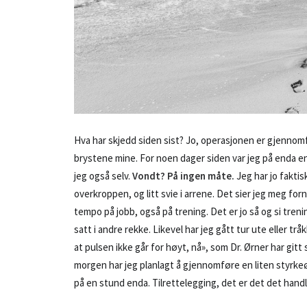
Hva har skjedd siden sist? Jo, operasjonen er gjennomfø
brystene mine. For noen dager siden var jeg på enda en 
jeg også selv.
Vondt? På ingen måte.
Jeg har jo faktisk
overkroppen, og litt svie i arrene. Det sier jeg meg f
tempo på jobb, også på trening. Det er jo så og si treni
satt i andre rekke. Likevel har jeg gått tur ute eller tr
at pulsen ikke går for høyt, nå», som Dr. Ørner har gitt
morgen har jeg planlagt å gjennomføre en liten styrkeø
på en stund enda. Tilrettelegging, det er det det hand