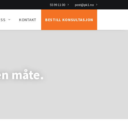
55 99 11 00
post@pk1.no
OSS
KONTAKT
BESTILL KONSULTASJON
en måte.