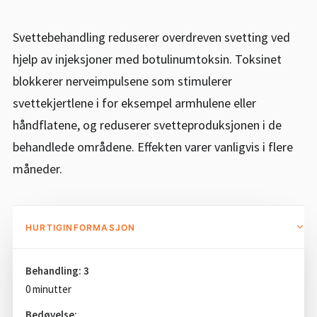
BESTILL KONSULTASJON
Svettebehandling reduserer overdreven svetting ved
55 99 11 00
hjelp av injeksjoner med botulinumtoksin. Toksinet
blokkerer nerveimpulsene som stimulerer
POST@PK1.NO
svettekjertlene i for eksempel armhulene eller
håndflatene, og reduserer svetteproduksjonen i de
behandlede områdene. Effekten varer vanligvis i flere
måneder.
HURTIGINFORMASJON
Behandling: 3
0 minutter
Bedøvelse: