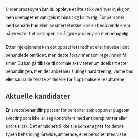
Under prosedyren kan du oppleve et lite stikk ved hver injeksjon,
men ubehaget er vanligvis minimalt og kortvarig. For personer
med sensitiv hud eller lav smerteterskel kan en bedøvende krem
påføres før behandlingen for å gjøre prosedyren mer behagelig.
Etter injeksjonene kan det oppstå lett rødhet eller hevelse i det
behandlede området, men dette forsvinner som regel innen få
timer. Du kan gå tilbake til normale aktiviteter umiddelbart etter
behandlingen, men det anbefales å unngå hard trening, varme bad
eller sauna de første 24 timene for å optimalisere resultatene.
Aktuelle kandidater
En svettebehandling passer for personer som opplever plagsom
svetting som ikke lar seg kontrollere med antiperspiranter eller
andre tiltak. Det er imidlertid ikke alle som er egnet for denne
typen behandling. Gravide, ammende, eller personer med visse