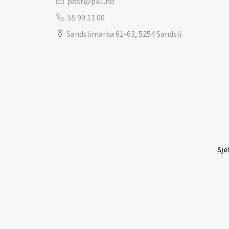
post@pk1.no
55 99 11 00
Sandslimarka 61-63, 5254 Sandsli
Sje