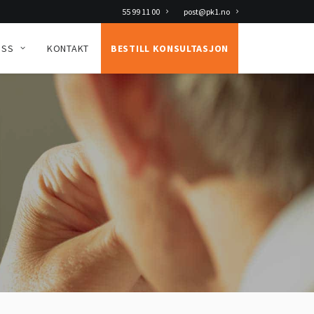
55 99 11 00
post@pk1.no
OSS
KONTAKT
BESTILL KONSULTASJON