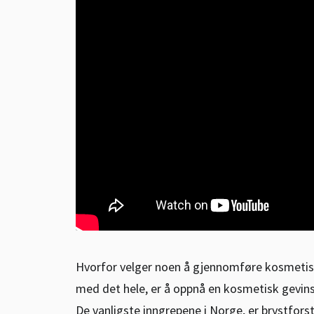
Hvorfor velger noen å gjennomføre kosmetisk
med det hele, er å oppnå en kosmetisk gevinst
De vanligste inngrepene i Norge, er brystfors