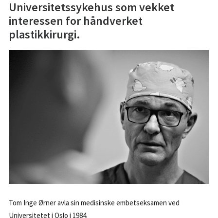
Universitetssykehus som vekket
BESTILL KONSULTASJON
interessen for håndverket
55 99 11 00
plastikkirurgi.
POST@PK1.NO
Tom Inge Ørner avla sin medisinske embetseksamen ved
Universitetet i Oslo i 1984.