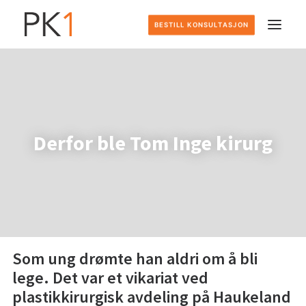
BESTILL KONSULTASJON
HJEM
DETTE GJØR VI
Derfor ble Tom Inge kirurg
SLIK FOREGÅR DET
PRISER
OM OSS
Som ung drømte han aldri om å bli
lege. Det var et vikariat ved
KONTAKT
plastikkirurgisk avdeling på Haukeland