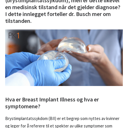
(brystimplantatssykdom), men er dette likevel
BESTILL KONSULTASJON
en medisinsk tilstand når det gjelder diagnose?
I dette innlegget forteller dr. Busch mer om
55 99 11 00
tilstanden.
POST@PK1.NO
Hva er Breast Implant Illness og hva er
symptomene?
Brystimplantatssykdom (BII) er et begrep som nyttes av kvinner
og leger for å referere til et spekter av ulike symptomer som