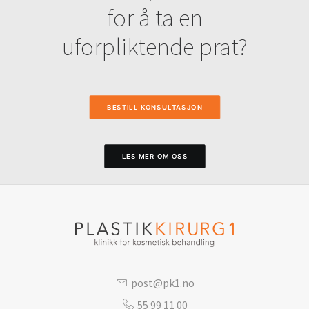
for å ta en
uforpliktende prat?
BESTILL KONSULTASJON
LES MER OM OSS
post@pk1.no
55 99 11 00