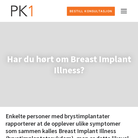
BESTILL KONSULTASJON
HJEM
DETTE GJØR VI
Har du hørt om Breast Implant
Illness?
SLIK FOREGÅR DET
PRISER
OM OSS
Enkelte personer med brystimplantater
rapporterer at de opplever ulike symptomer
KONTAKT
som sammen kalles Breast Implant Illness