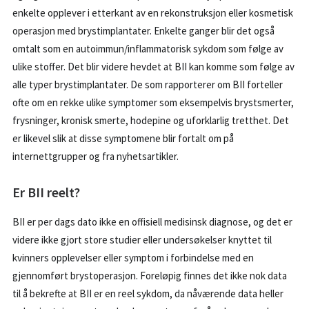
enkelte opplever i etterkant av en rekonstruksjon eller kosmetisk
operasjon med brystimplantater. Enkelte ganger blir det også
omtalt som en autoimmun/inflammatorisk sykdom som følge av
ulike stoffer. Det blir videre hevdet at BII kan komme som følge av
alle typer brystimplantater. De som rapporterer om BII forteller
ofte om en rekke ulike symptomer som eksempelvis brystsmerter,
frysninger, kronisk smerte, hodepine og uforklarlig tretthet. Det
er likevel slik at disse symptomene blir fortalt om på
internettgrupper og fra nyhetsartikler.
Er BII reelt?
BII er per dags dato ikke en offisiell medisinsk diagnose, og det er
videre ikke gjort store studier eller undersøkelser knyttet til
kvinners opplevelser eller symptom i forbindelse med en
gjennomført brystoperasjon. Foreløpig finnes det ikke nok data
til å bekrefte at BII er en reel sykdom, da nåværende data heller