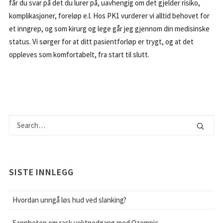
får du svar på det du lurer på, uavhengig om det gjelder risiko,
komplikasjoner, foreløp e.l. Hos PK1 vurderer vi alltid behovet for
et inngrep, og som kirurg og lege går jeg gjennom din medisinske
status. Vi sørger for at ditt pasientforløp er trygt, og at det
oppleves som komfortabelt, fra start til slutt.
SISTE INNLEGG
Hvordan unngå løs hud ved slanking?
Sannheten om rask vektnedgang med Ozempic