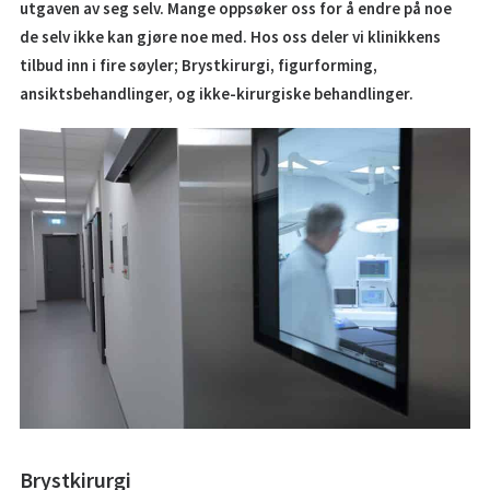
utgaven av seg selv. Mange oppsøker oss for å endre på noe
BESTILL KONSULTASJON
de selv ikke kan gjøre noe med. Hos oss deler vi klinikkens
tilbud inn i fire søyler; Brystkirurgi, figurforming,
55 99 11 00
ansiktsbehandlinger, og ikke-kirurgiske behandlinger.
POST@PK1.NO
Brystkirurgi