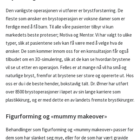
Den vanligste operasjonen vi utfører er brystforstørring. De
fleste som ønsker en brystoperasjon er voksne damer som er
ferdige med å få barn. Til alle våre pasienter tilbyr vi kun
markedets beste proteser; Motiva og Mentor. Vi har valgt to ulike
typer, slik at pasientene selv kan få være med å velge hva de
ønsker. De som kommer innom oss for en konsultasjon får også
tilbudet om en 3D-simulering, slik at de kan se hvordan brystene
vil se ut etter en operasjon. Felles er at mange nå vil ha små og
naturlige bryst, fremfor at brystene ser store og opererte ut. Hos
oss er du i de beste hender, bokstavlig talt. Dr. Ørner har utført
over 8500 brystoperasjoner i løpet av sin lange karriere som
plastikkirurg, og er med dette en av landets fremste brystkirurger.
Figurforming og «mummy makeover»
Behandlinger som figurforming og «mummy makeover» passer for
dem som har slanket seg mye, eller for de som har vært gravide