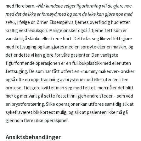
med flere barn.
«Når kundene velger figurforming vil de gjøre noe
med det de ikke er fornøyd med og som de ikke kan gjøre noe med
selv»,
i følge dr. Ørner. Eksempelvis fjernes overflødig hud etter
kraftig vektreduksjon. Mange ønsker også å fjerne fett som er
vanskelig å slanke eller trene bort. Dette lar seg likevel lett gjøre
med fettsuging og kan gjøres med en sprøyte eller en maskin, og
det er dette vi kan gjøre for våre pasienter. Den vanligste
figurformende operasjonen er en full bukplastikk med eller uten
fettsuging. De som har fått utført en «mummy makeover» ønsker
også ofte en oppstramming av brystene med eller uten en liten
protese. Tidligere kvittet man seg med fettet, men nå er det blitt
mer og mer vanlig å sette fettet inn igjen andre steder – som ved
en brystforstørring. Slike operasjoner kan utføres samtidig slik at
sykefraværet blir kortest mulig, og slik at pasienten ikke må gå
gjennom flere ulike operasjoner.
Ansiktsbehandlinger