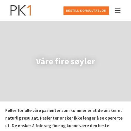
BESTILL KONSULTASJON
HJEM
DETTE GJØR VI
Våre fire søyler
SLIK FOREGÅR DET
PRISER
OM OSS
Felles for alle våre pasienter som kommer er at de ønsker et
KONTAKT
naturlig resultat. Pasienter ønsker ikke lenger å se opererte
ut. De ønsker å føle seg fine og kunne være den beste