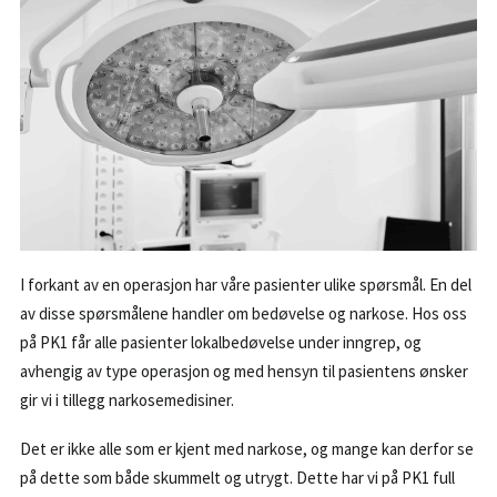
BESTILL KONSULTASJON
55 99 11 00
POST@PK1.NO
I forkant av en operasjon har våre pasienter ulike spørsmål. En del
av disse spørsmålene handler om bedøvelse og narkose. Hos oss
på PK1 får alle pasienter lokalbedøvelse under inngrep, og
avhengig av type operasjon og med hensyn til pasientens ønsker
gir vi i tillegg narkosemedisiner.
Det er ikke alle som er kjent med narkose, og mange kan derfor se
på dette som både skummelt og utrygt. Dette har vi på PK1 full