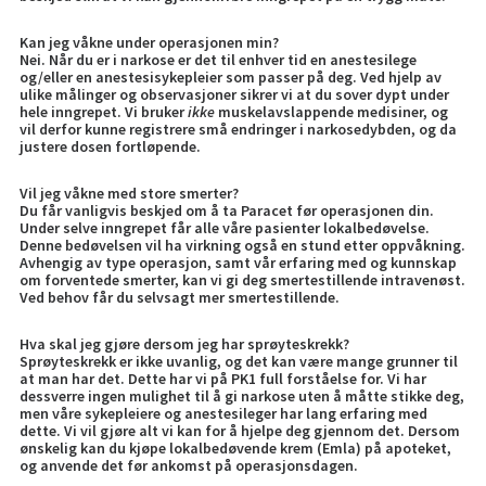
Kan jeg våkne under operasjonen min?
Nei. Når du er i narkose er det til enhver tid en anestesilege
og/eller en anestesisykepleier som passer på deg. Ved hjelp av
ulike målinger og observasjoner sikrer vi at du sover dypt under
hele inngrepet. Vi bruker
ikke
muskelavslappende medisiner, og
vil derfor kunne registrere små endringer i narkosedybden, og da
justere dosen fortløpende.
Vil jeg våkne med store smerter?
Du får vanligvis beskjed om å ta Paracet før operasjonen din.
Under selve inngrepet får alle våre pasienter lokalbedøvelse.
Denne bedøvelsen vil ha virkning også en stund etter oppvåkning.
Avhengig av type operasjon, samt vår erfaring med og kunnskap
om forventede smerter, kan vi gi deg smertestillende intravenøst.
Ved behov får du selvsagt mer smertestillende.
Hva skal jeg gjøre dersom jeg har sprøyteskrekk?
Sprøyteskrekk er ikke uvanlig, og det kan være mange grunner til
at man har det. Dette har vi på PK1 full forståelse for. Vi har
dessverre ingen mulighet til å gi narkose uten å måtte stikke deg,
men våre sykepleiere og anestesileger har lang erfaring med
dette. Vi vil gjøre alt vi kan for å hjelpe deg gjennom det. Dersom
ønskelig kan du kjøpe lokalbedøvende krem (Emla) på apoteket,
og anvende det før ankomst på
operasjonsdagen
.