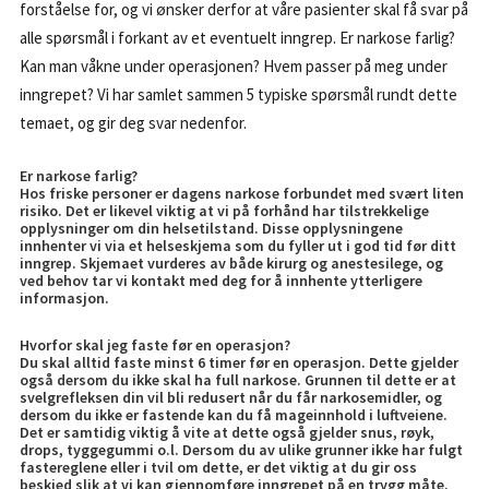
forståelse for, og vi ønsker derfor at våre pasienter skal få svar på
alle spørsmål i forkant av et eventuelt inngrep. Er narkose farlig?
Kan man våkne under operasjonen? Hvem passer på meg under
inngrepet? Vi har samlet sammen 5 typiske spørsmål rundt dette
temaet, og gir deg svar nedenfor.
Er narkose farlig?
Hos friske personer er dagens narkose forbundet med svært liten
risiko. Det er likevel viktig at vi på forhånd har tilstrekkelige
opplysninger om din helsetilstand. Disse opplysningene
innhenter vi via et helseskjema som du fyller ut i god tid før ditt
inngrep. Skjemaet vurderes av både kirurg og anestesilege, og
ved behov tar vi kontakt med deg for å innhente ytterligere
informasjon.
Hvorfor skal jeg faste før en operasjon?
Du skal alltid faste minst 6 timer før en operasjon. Dette gjelder
også dersom du ikke skal ha full narkose. Grunnen til dette er at
svelgrefleksen din vil bli redusert når du får narkosemidler, og
dersom du ikke er fastende kan du få mageinnhold i luftveiene.
Det er samtidig viktig å vite at dette også gjelder snus, røyk,
drops, tyggegummi o.l. Dersom du av ulike grunner ikke har fulgt
fastereglene eller i tvil om dette, er det viktig at du gir oss
beskjed slik at vi kan gjennomføre inngrepet på en trygg måte.