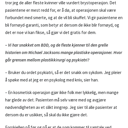
tror jeg de aller fleste kvinner ville vurdert brystoperasjon. Det
pasientene er mest redd for, er å dø, at operasjonen skal være
forbundet med smerte, og at de vil bli skuffet. Vi gir pasientene en
bli fornøyd-garanti, som betyr at dersom de ikke blir fornøyd, og
det er noe vi kan fikse, så gjør vi det gratis for dem.
– Vi har snakket om BDD, og de fleste kjenner til den grelle
historien om Michael Jacksons mange plastiske operasjoner. Hvor
går grensen mellom plastikkirurgi og psykiatri?
– Bruker du ordet psykiatri, så er det snakk om sykdom. Jeg pleier
å spøke med at jeg er en psykolog med kniv, sier han.
– En kosmetisk operasjon gjør ikke folk mer lykkelig, men mange
har glede av det. Pasienten må selv være med og avgjøre
nødvendigheten av et slikt inngrep. Jeg sier til alle pasienter at
dersom du er usikker, så skal du ikke gjøre det.
Forskjellen på før og nå er at de som kommer til samtale ved