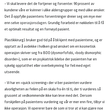
– Vi skal levere det de fortjener og forventer. 90 prosent av
kundene våre er kvinner i ulike aldersgrupper og med ulike ønsker.
Det å oppfylle pasientens forventninger dreier seg om mye mer
enn selve
operasjonsdagen
. Grundig forarbeid er nøkkelen til å få
et optimalt resultat og en fornøyd pasient.
Plastikkirurg1 bruker god tid på å bli kjent med pasientene, og er
opptatt av å avdekke i hvilken grad ønsket om en kosmetisk
operasjon skriver seg fra BDD (dysmorfofobi, «body dismorphic
disorder»), som er en psykiatrisk lidelse der pasienten har en
sykelig opptatthet eller overbekymring for feil med eget
utseende.
– Vi har en «quick screening» der vi ber pasienten vurdere
alvorligheten av feilen på en skala fra én til ti, der ti vurderes så
grusomt at vedkommende ikke kan leve med det. Dersom
forskjellen på pasientens vurdering og vår er mer enn fire, tilbyr vi
ikke operasjon. Vi opererer bare de som vi tror at vi kan gjøre noe