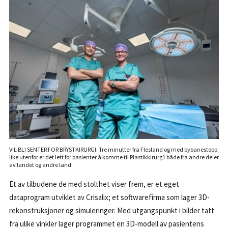
VIL BLI SENTER FOR BRYSTKIRURGI: Tre minutter fra Flesland og med bybanestopp
like utenfor er det lett for pasienter å komme til Plastikkirurg1 både fra andre deler
av landet og andre land.
Et av tilbudene de med stolthet viser frem, er et eget
dataprogram utviklet av Crisalix; et softwarefirma som lager 3D-
rekonstruksjoner og simuleringer. Med utgangspunkt i bilder tatt
fra ulike vinkler lager programmet en 3D-modell av pasientens