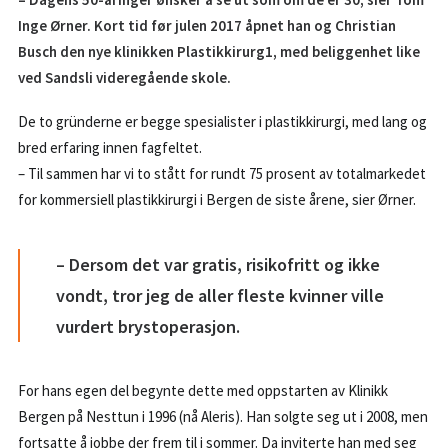
BESTILL KONSULTASJON
Inge Ørner. Kort tid før julen 2017 åpnet han og Christian
Busch den nye klinikken
Plastikkirurg1
, med beliggenhet like
55 99 11 00
ved Sandsli videregående skole.
POST@PK1.NO
De to gründerne er begge spesialister i plastikkirurgi, med lang og
bred erfaring innen fagfeltet.
– Til sammen har vi to stått for rundt 75 prosent av totalmarkedet
for kommersiell plastikkirurgi i Bergen de siste årene, sier Ørner.
– Dersom det var gratis, risikofritt og ikke
vondt, tror jeg de aller fleste kvinner ville
vurdert brystoperasjon.
For hans egen del begynte dette med oppstarten av Klinikk
Bergen på Nesttun i 1996 (nå Aleris). Han solgte seg ut i 2008, men
fortsatte å jobbe der frem til i sommer. Da inviterte han med seg