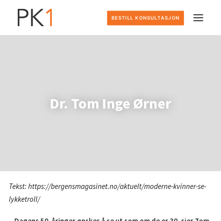
BESTILL KONSULTASJON
HJEM
DETTE GJØR VI
Dr. Tom Inge Ørner
SLIK FOREGÅR DET
PRISER
OM OSS
Tekst: https://bergensmagasinet.no/aktuelt/moderne-kvinner-se-
KONTAKT
lykketroll/
– Dagens 50-åringer ønsker å se ut som om de er 30, sier Tom