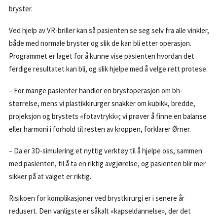
bryster.
Ved hjelp av VR-briller kan så pasienten se seg selv fra alle vinkler,
både med normale bryster og slik de kan bli etter operasjon.
Programmet er laget for å kunne vise pasienten hvordan det
ferdige resultatet kan bli, og slik hjelpe med å velge rett protese.
– For mange pasienter handler en brystoperasjon om bh-
størrelse, mens vi plastikkirurger snakker om kubikk, bredde,
projeksjon og brystets «fotavtrykk»; vi prøver å finne en balanse
eller harmoni i forhold til resten av kroppen, forklarer Ørner.
– Da er 3D-simulering et nyttig verktøy til å hjelpe oss, sammen
med pasienten, til å ta en riktig avgjørelse, og pasienten blir mer
sikker på at valget er riktig.
Risikoen for komplikasjoner ved brystkirurgi er i senere år
redusert. Den vanligste er såkalt «kapseldannelse», der det