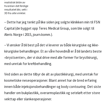
realistisk bilde av
hvordan det ferdige
resultatet blir, sett i
3D fra alle vinkler.
– Dette har jeg tenkt på like siden jeg solgte klinikken min til FSN
Capital (de bygget opp Teres Medical Group, som ble solgt til
Aleris Norge i 2015, journ.komm.).
– Vi ønsker å bli best på det vi leverer av både kirurgiske og ikke-
kirurgiske behandlinger. Et av våre hovedmål er å bli landets beste
«brystsenter», der vi skal drive med alle former for brystkirurgi,
med unntak for kreftbehandling.
Ved siden av dette tilbyr de alt av plastikkirurgi, med unntak for
kosmetiske neseoperasjoner. Blant annet har de bred erfaring
innen både injeksjonsbehandlinger og body contouring. Det siste
handler om bukplastikk, overarmsplastikk og seteløft etter store
vekttap eller slankeoperasjoner.