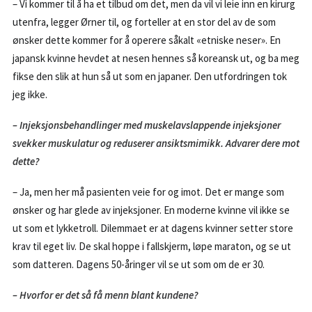
– Vi kommer til å ha et tilbud om det, men da vil vi leie inn en kirurg
utenfra, legger Ørner til, og forteller at en stor del av de som
ønsker dette kommer for å operere såkalt «etniske neser». En
japansk kvinne hevdet at nesen hennes så koreansk ut, og ba meg
fikse den slik at hun så ut som en japaner. Den utfordringen tok
jeg ikke.
– Injeksjonsbehandlinger med muskelavslappende injeksjoner
svekker muskulatur og reduserer ansiktsmimikk. Advarer dere mot
dette?
– Ja, men her må pasienten veie for og imot. Det er mange som
ønsker og har glede av injeksjoner. En moderne kvinne vil ikke se
ut som et lykketroll. Dilemmaet er at dagens kvinner setter store
krav til eget liv. De skal hoppe i fallskjerm, løpe maraton, og se ut
som datteren. Dagens 50-åringer vil se ut som om de er 30.
– Hvorfor er det så få menn blant kundene?