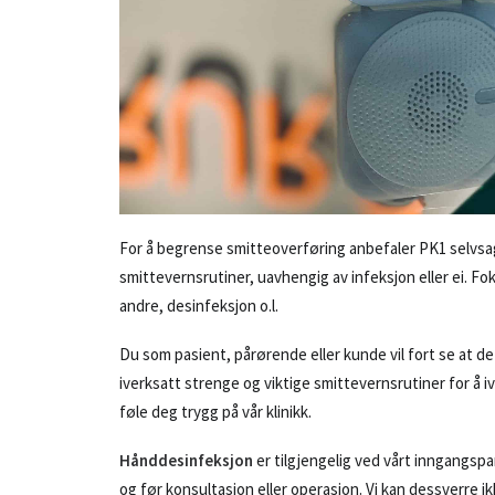
For å begrense smitteoverføring anbefaler PK1 selvsagt
smittevernsrutiner, uavhengig av infeksjon eller ei. F
andre, desinfeksjon o.l.
Du som pasient, pårørende eller kunde vil fort se at de
iverksatt strenge og viktige smittevernsrutiner for å iv
føle deg trygg på vår klinikk.
Hånddesinfeksjon
er tilgjengelig ved vårt inngangspa
og før konsultasjon eller operasjon. Vi kan dessverre i