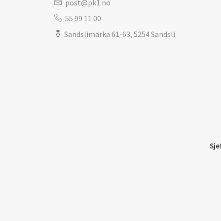
post@pk1.no
55 99 11 00
Sandslimarka 61-63, 5254 Sandsli
Sje