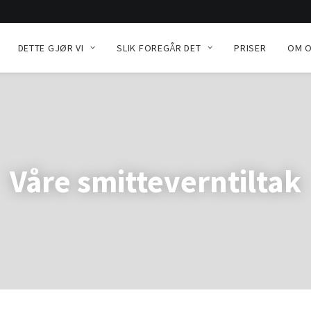
DETTE GJØR VI
SLIK FOREGÅR DET
PRISER
OM 
Våre smitteverntiltak