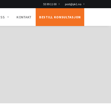
55 99 11 00
post@pk1.no
OSS
KONTAKT
BESTILL KONSULTASJON