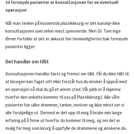
til fornøyde pasienter er konsultasjonen før en eventuell
BESTILL KONSULTASJON
operasjon!
55 99 11 00
Når man tenker på kosmetisk plastikkirurgi er det kanskje ikke
konsultasjonen som virker mest spennende. Men Dr. Tom Inge
POST@PK1.NO
Ørner forteller at det er akkurat her hemmeligheten bak fornøyde
pasienter ligger.
Det handler om tillit
Konsultasjonen handler først og fremst om tillit. Får du ikke tillit til
at kirurgen kan faget sitt eller forstår hva du ønsker å oppnå med
en operasjon så skal du gå et annet sted. Vår jobb er å skjønne
hvorfor den enkelte kommer til oss på Plastikkirurg1. Alle våre
pasienter har ulike drømmer, tanker, motiver og ikke minst ser vi
alle forskjellige ut. Dermed er det opp til meg å bruke min lange
erfaring på å finne ut hvorfor du kommer til meg, og om det er
mulig for meg som kirurg å oppfylle de drømmene og ønskene du