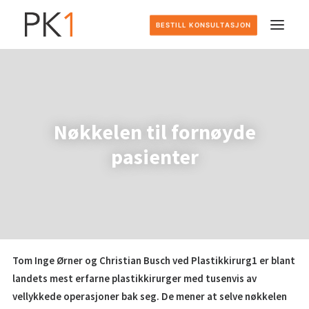
BESTILL KONSULTASJON
HJEM
DETTE GJØR VI
Nøkkelen til fornøyde
pasienter
SLIK FOREGÅR DET
PRISER
OM OSS
Tom Inge Ørner og Christian Busch ved Plastikkirurg1 er blant
KONTAKT
landets mest erfarne plastikkirurger med tusenvis av
vellykkede operasjoner bak seg. De mener at selve nøkkelen