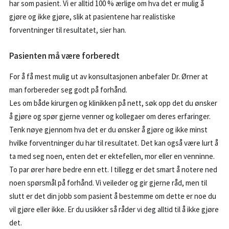
har som pasient. Vi er alltid 100 % ærlige om hva det er mulig å
gjøre og ikke gjøre, slik at pasientene har realistiske
forventninger til resultatet, sier han.
Pasienten må være forberedt
For å få mest mulig ut av konsultasjonen anbefaler Dr. Ørner at
man forbereder seg godt på forhånd.
Les om både kirurgen og klinikken på nett, søk opp det du ønsker
å gjøre og spør gjerne venner og kollegaer om deres erfaringer.
Tenk nøye gjennom hva det er du ønsker å gjøre og ikke minst
hvilke forventninger du har til resultatet. Det kan også være lurt å
ta med seg noen, enten det er ektefellen, mor eller en venninne.
To par ører høre bedre enn ett. I tillegg er det smart å notere ned
noen spørsmål på forhånd. Vi veileder og gir gjerne råd, men til
slutt er det din jobb som pasient å bestemme om dette er noe du
vil gjøre eller ikke. Er du usikker så råder vi deg alltid til å ikke gjøre
det.