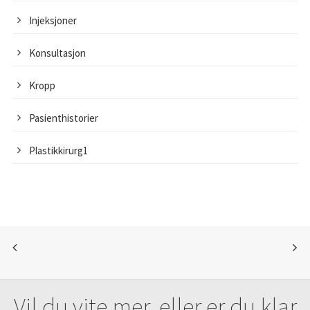
Injeksjoner
Konsultasjon
Kropp
Pasienthistorier
Plastikkirurg1
Vil du vite mer, eller er du klar