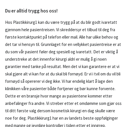
Du er alltid trygg hos oss!
Hos Plastikkirurg1 kan du være trygg på at du blir godt ivaretatt
gjennom hele pasientreisen. Vi skreddersyr et tilbud til deg fra
første kontaktpunkt på telefon eller mail. Alle har ulike behov og
det tar vi hensyn til. Grunnlaget for en vellykket pasientreise er at
du som vår pasient føler deg spesiell og ivaretatt. Det er viktig å
understreke at det innenfor kirurgi aldri er mulig å gi noen
garantier med tanke på resultat. Men det vi kan garantere er at vi
skal gjøre alt vi kan for at du skal bli fornøyd. Er vi i tvil om du vil bli
fornøyd så opererer vi deg ikke. Vi har endelig klart å lage den
klinikken våre pasienter både fortjener og bør kunne forvente.
Dette er en bransje hvor mange av pasientene kommer etter
anbefalinger fra andre. Vi streber etter et omdømme som gjør oss
til ditt første valg dersom kosmetisk kirurgi en dag skulle være
noe for deg. Plastikkirurg1 har en av landets beste oppfølginger
med mange og jevnlige kontroller i tiden etter et inngrep.