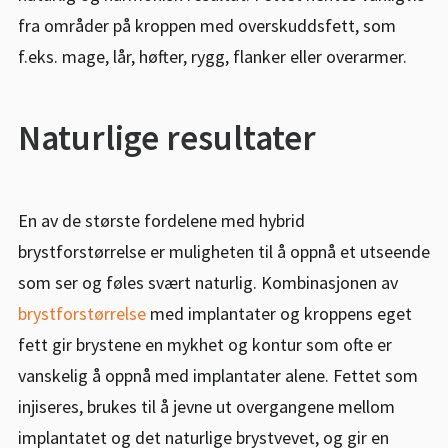
BESTILL KONSULTASJON
fra områder på kroppen med overskuddsfett, som
f.eks. mage, lår, høfter, rygg, flanker eller overarmer.
55 99 11 00
POST@PK1.NO
Naturlige resultater
En av de største fordelene med hybrid
brystforstørrelse er muligheten til å oppnå et utseende
som ser og føles svært naturlig. Kombinasjonen av
brystforstørrelse
med implantater og kroppens eget
fett gir brystene en mykhet og kontur som ofte er
vanskelig å oppnå med implantater alene. Fettet som
injiseres, brukes til å jevne ut overgangene mellom
implantatet og det naturlige brystvevet, og gir en