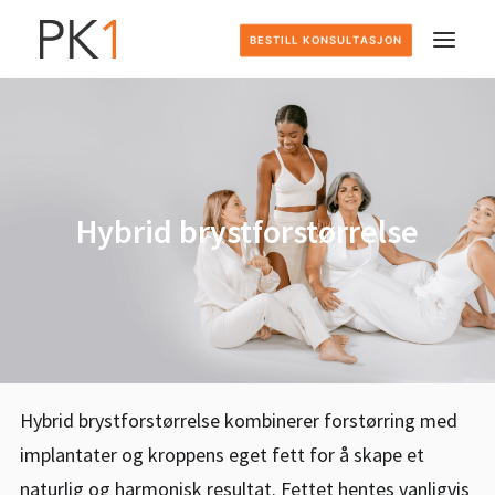
BESTILL KONSULTASJON
HJEM
DETTE GJØR VI
Hybrid brystforstørrelse
SLIK FOREGÅR DET
PRISER
OM OSS
Hybrid brystforstørrelse kombinerer forstørring med
KONTAKT
implantater og kroppens eget fett for å skape et
naturlig og harmonisk resultat. Fettet hentes vanligvis