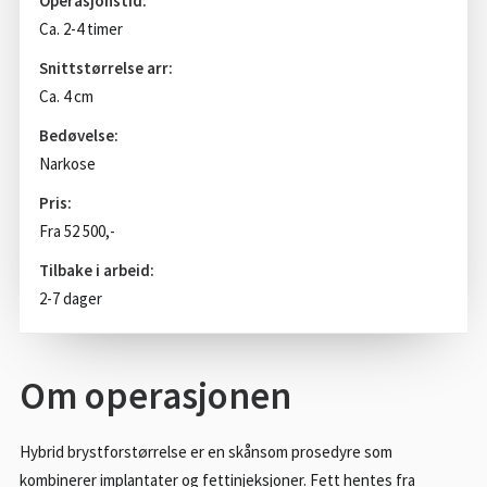
Operasjonstid:
Ca. 2-4 timer
Snittstørrelse arr:
Ca. 4 cm
Bedøvelse:
Narkose
Pris:
Fra 52 500,-
Tilbake i arbeid:
2-7 dager
Om operasjonen
Hybrid brystforstørrelse er en skånsom prosedyre som
kombinerer implantater og fettinjeksjoner. Fett hentes fra