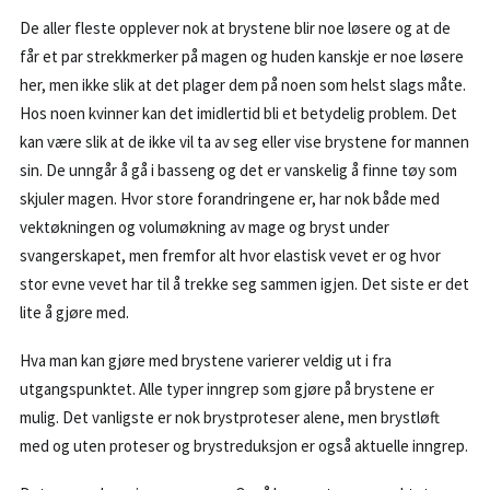
BESTILL KONSULTASJON
De aller fleste opplever nok at brystene blir noe løsere og at de
får et par strekkmerker på magen og huden kanskje er noe løsere
55 99 11 00
her, men ikke slik at det plager dem på noen som helst slags måte.
Hos noen kvinner kan det imidlertid bli et betydelig problem. Det
POST@PK1.NO
kan være slik at de ikke vil ta av seg eller vise brystene for mannen
sin. De unngår å gå i basseng og det er vanskelig å finne tøy som
skjuler magen. Hvor store forandringene er, har nok både med
vektøkningen og volumøkning av mage og bryst under
svangerskapet, men fremfor alt hvor elastisk vevet er og hvor
stor evne vevet har til å trekke seg sammen igjen. Det siste er det
lite å gjøre med.
Hva man kan gjøre med brystene varierer veldig ut i fra
utgangspunktet. Alle typer inngrep som gjøre på brystene er
mulig. Det vanligste er nok brystproteser alene, men brystløft
med og uten proteser og brystreduksjon er også aktuelle inngrep.