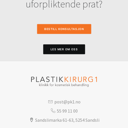
uforpliktende prat?
BESTILL KONSULTASJON
LES MER OM OSS
post@pk1.no
55 99 11 00
Sandslimarka 61-63, 5254 Sandsli