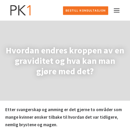
BESTILL KONSULTASJON
HJEM
Hvordan endres kroppen av en
DETTE GJØR VI
graviditet og hva kan man
SLIK FOREGÅR DET
gjøre med det?
PRISER
OM OSS
Etter svangerskap og amming er det gjerne to områder som
KONTAKT
mange kvinner ønsker tilbake til hvordan det var tidligere,
nemlig brystene og magen.