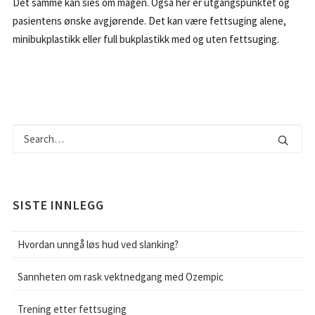
Det samme kan sies om magen. Også her er utgangspunktet og
pasientens ønske avgjørende. Det kan være fettsuging alene,
minibukplastikk eller full bukplastikk med og uten fettsuging.
SISTE INNLEGG
Hvordan unngå løs hud ved slanking?
Sannheten om rask vektnedgang med Ozempic
Trening etter fettsuging